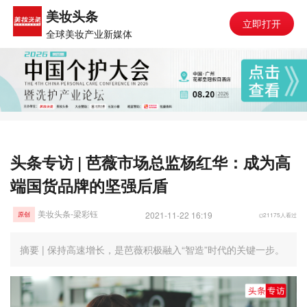
美妆头条
立即打开
全球美妆产业新媒体
头条专访 | 芭薇市场总监杨红华：成为高
端国货品牌的坚强后盾
美妆头条-梁彩钰
2021-11-22 16:19
21175人看过
原创
摘要 | 保持高速增长，是芭薇积极融入“智造”时代的关键一步。