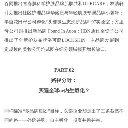
谷雨推出青春肌科学护肤品牌肌肤共和OURCARE；林清轩
计划推出社区护理品牌华嫆庄与年轻肌肤专属品牌小馨轩；
半亩花田母公司孵化“头部微生态洗护品牌”97实验室；方里
母公司则推出新品牌 Found In Ation；HBN通过全资子公司
推出了全新护肤品牌洛可馨LOCKSKIN，主品牌发展到一
定规模的美妆公司均试图在细分领域撕开增长缺口。
PART.
0
2
路径分野：
买遍全球or内生孵化？
同样瞄准“多品牌集团”目标，头部企业却走出了三条截然不
同的路——外延并购、自主孵化、投资并购并举。