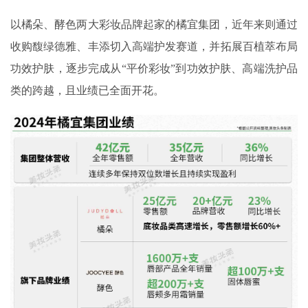
以橘朵、酵色两大彩妆品牌起家的橘宜集团，近年来则通过
收购馥绿德雅、丰添切入高端护发赛道，并拓展百植萃布局
功效护肤，逐步完成从“平价彩妆”到功效护肤、高端洗护品
类的跨越，且业绩已全面开花。