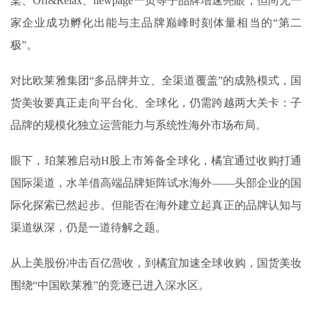
棠、Off&Relax、newpage一页等子品牌增速亮眼，但尚无一
家企业成功孵化出能与主品牌巅峰时刻体量相当的“第二
极”。
对比欧莱雅集团“多品牌并立、全渠道覆盖”的成熟模式，国
货美妆要真正走向平台化、全球化，仍需跨越两大关卡：子
品牌的规模化独立运营能力与系统性海外市场布局。
眼下，珀莱雅启动H股上市筹备全球化，橘宜通过收购打通
国际渠道，水羊借高端品牌矩阵试水海外——头部企业的国
际化探索已然起步。但能否在海外建立起真正的品牌认知与
渠道纵深，仍是一道待解之题。
从上美股份冲击百亿营收，到橘宜加速全球收购，国货美妆
围绕“中国欧莱雅”的竞逐已进入深水区。