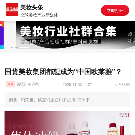
美妆头条
立即打开
全球美妆产业新媒体
国货美妆集团都想成为“中国欧莱雅”？
美妆头条-梁玲
2025-11-03 11:27
1209人看过
原创
摘要 | 珀莱雅、橘宜们正在用多品牌“打天下”。