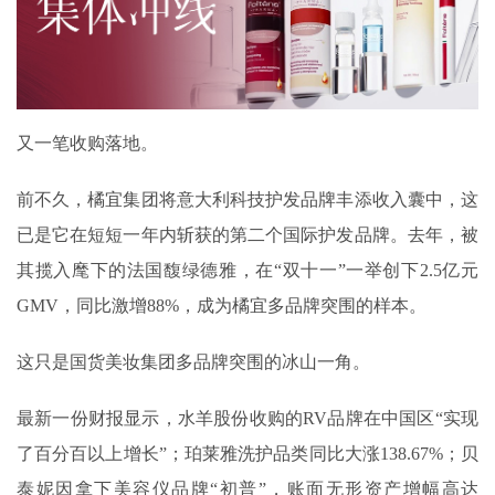
又一笔收购落地。
前不久，橘宜集团将意大利科技护发品牌丰添收入囊中，这
已是它在短短一年内斩获的第二个国际护发品牌。去年，被
其揽入麾下的法国馥绿德雅，在“双十一”一举创下2.5亿元
GMV，同比激增88%，成为橘宜多品牌突围的样本。
这只是国货美妆集团多品牌突围的冰山一角。
最新一份财报显示，水羊股份收购的RV品牌在中国区“实现
了百分百以上增长”；珀莱雅洗护品类同比大涨138.67%；贝
泰妮因拿下美容仪品牌“初普”，账面无形资产增幅高达