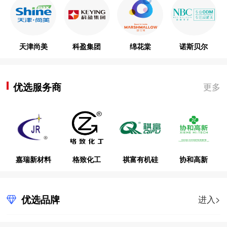
天津尚美
科盈集团
绵花棠
诺斯贝尔
优选服务商
更多
嘉瑞新材料
格致化工
祺富有机硅
协和高新
优选品牌
进入>