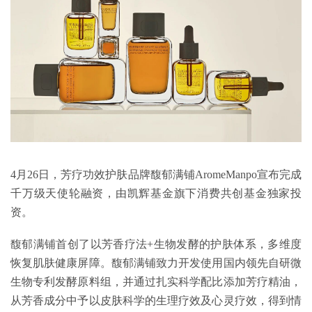
4月26日，芳疗功效护肤品牌馥郁满铺AromeManpo宣布完成
千万级天使轮融资，由凯辉基金旗下消费共创基金独家投
资。
馥郁满铺首创了以芳香疗法+生物发酵的护肤体系，多维度
恢复肌肤健康屏障。馥郁满铺致力开发使用国内领先自研微
生物专利发酵原料组，并通过扎实科学配比添加芳疗精油，
从芳香成分中予以皮肤科学的生理疗效及心灵疗效，得到情