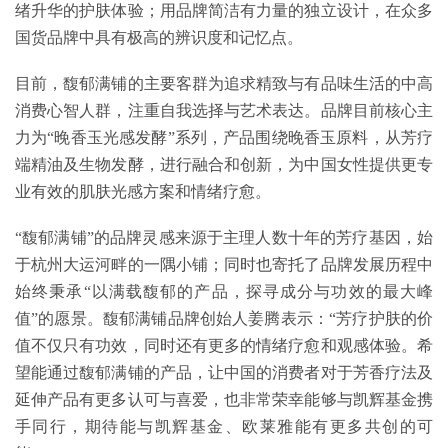
绪升华的护肤体验；用品牌简洁有力量的独立设计，在众多
国货品牌中具有极高的辨识度和记忆点。
目前，馥郁满铺的主要客群为追求精致与有品味生活的中高
消费心智人群，注重自我选择与艺术表达。品牌目前核心主
力为“晚香玉光感发酵”系列，产品围绕晚香玉原料，从芳疗
端精油及生物发酵，进行融合和创新，为中国女性提供更专
业有效的肌肤光感方案和情绪疗愈。
“馥郁满铺”的品牌灵感来源于主理人数十年的芳疗基因，始
于杭州大运河畔的一隅小铺；同时也寄托了品牌发展历程中
始终秉承“以满载馥郁的产品，探寻成分与功效的最大峰
值”的愿景。馥郁满铺品牌创始人姜腾表示：“芳疗护肤的价
值不仅只有功效，同时还有更多的情绪疗愈和观感体验。希
望能通过馥郁满铺的产品，让中国的消费者对于芳香疗法及
延伸产品有更多认可与喜爱，也非常荣幸能够与凯辉基金携
手同行，期待能与凯辉基金、欧莱雅能有更多共创的可