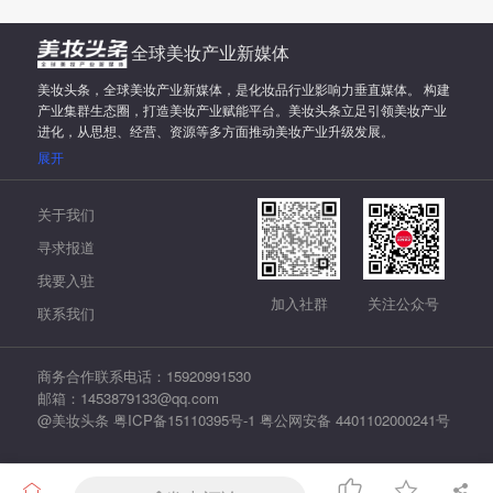
全球美妆产业新媒体
美妆头条，全球美妆产业新媒体，是化妆品行业影响力垂直媒体。 构建
产业集群生态圈，打造美妆产业赋能平台。美妆头条立足引领美妆产业
进化，从思想、经营、资源等多方面推动美妆产业升级发展。
展开
关于我们
寻求报道
我要入驻
加入社群
关注公众号
联系我们
商务合作联系电话：15920991530
邮箱：1453879133@qq.com
@美妆头条
粤ICP备15110395号-1
粤公网安备 4401102000241号