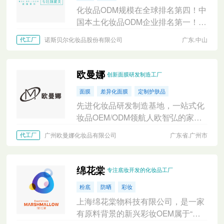
化妆品ODM规模在全球排名第四！中
国本土化妆品ODM企业排名第一！面
膜产能规模全球第一！
诺斯贝尔化妆品股份有限公司
广东.中山
代工厂
欧曼娜
创新面膜研发制造工厂
面膜
差异化面膜
定制护肤品
先进化妆品研发制造基地，一站式化
妆品OEM/ODM领航人欧智弘的家族
企业在台湾拥有30年以上的制药与化
广州欧曼娜化妆品有限公司
广东省.广州市
代工厂
妆品研发生产经验。
绵花棠
专注底妆开发的化妆品工厂
粉底
防晒
彩妆
上海绵花棠物科技有限公司，是一家
有原料背景的新兴彩妆OEM属于“联