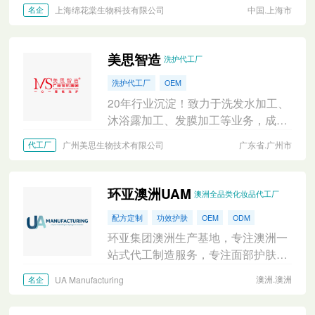
合微粉”集团
上海绵花棠生物科技有限公司
中国.上海市
名企
美思智造
洗护代工厂
洗护代工厂
OEM
20年行业沉淀！致力于洗发水加工、
沐浴露加工、发膜加工等业务，成功
为数百家电商、微商创立品牌走向正
广州美思生物技术有限公司
广东省.广州市
代工厂
轨从品牌定位、产品策划、包装设
计，加工生产一条龙服务。
环亚澳洲UAM
澳洲全品类化妆品代工厂
配方定制
功效护肤
OEM
ODM
环亚集团澳洲生产基地，专注澳洲一
站式代工制造服务，专注面部护肤、
身体护理、头发洗护、防晒、底妆多
澳洲.澳洲
UA Manufacturing
名企
品类研发生产。