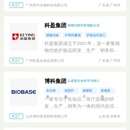
体的生物技术全产业链集团企业，拥
广州美中生物科技有限公司
广东省.广州市
代工厂
有三个国家高新技术企业、两个省级
专精特新企业。
科盈集团
植物功效护肤领航企业
植物功效
中草药囊泡
护肤品代加工
科盈集团成立于2001年，是一家集植
物功效护肤品研发﹑生产﹑销售和技
术服务为一体的OEM/ODM/OBM国家
广州科盈化妆品有限公司
广东省.广州市
代工厂
级高新技术企业。
博科集团
以皮肤生命科学为核心
专注研
优质护
精密医
质感美
发
肤
疗
学
一家专注于化妆品，医疗器械的研
发，生产，销售为一体的现代化综合
型企业。以皮肤生命科学为核心打造
山东博科医用材料有限公司
山东省.济南市
代工厂
OBM,OEM,ODM,JDM系统。