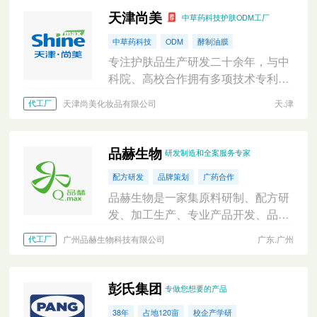
天津尚美
中草药科技护肤ODM工厂
中草药科技
ODM
酵制油膜
专注护肤品生产研发二十余年，与中
科院、高校合作拥有多项技术专利和
专有配方
天津尚美化妆品有限公司
天.津
代工厂
品赫生物
研发制造和全案服务专家
配方研发
品牌策划
广药合作
品赫生物是一家集原料研制、配方研
发、加工生产、专业产品开发、品牌
策划为一体的集团公司，具有一站式
广州品赫生物科技有限公司
广东.广州
代工厂
化妆品OBM/OEM/ODM服务。
彭氏集团
专做您想要的产品
38年
占地120亩
校企产学研