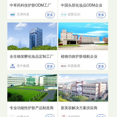
中草药科技护肤ODM工厂
中国头部化妆品ODM企业
天津尚美
诺斯贝尔
更多
更多
全生物发酵化妆品定制工厂
植物功效护肤领航企业
美中集团
科盈集团
更多
更多
专业功能性护肤产品制造商
新美容解决方案供应商
中通生化
天玺国际