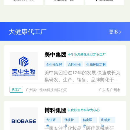
大健康代工厂
更多>
美中集团
全生物发酵化妆品定制工厂
全生物发酵
合同生物
生物护肤定制
美中集团经过12年的发展,快速成长为
集研发、生产、销售、品牌孵化于一
体的生物技术全产业链集团企业，拥
广州美中生物科技有限公司
广东省.广州市
代工厂
有三个国家高新技术企业、两个省级
专精特新企业。
博科集团
以皮肤生命科学为核心
专注研
优质护
精密医
质感美
发
肤
疗
学
一家专注于化妆品，医疗器械的研