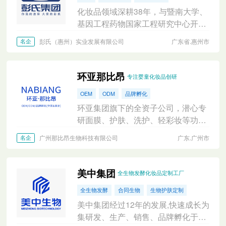
化妆品领域深耕38年，与暨南大学、
基因工程药物国家工程研究中心开展
广泛学术研发合作。拥有众多成熟基
彭氏（惠州）实业发展有限公司
广东省.惠州市
名企
础护理配方，防晒、美白、防脱等特
证。
环亚那比昂
专注婴童化妆品创研
OEM
ODM
品牌孵化
环亚集团旗下的全资子公司，潜心专
研面膜、护肤、洗护、轻彩妆等功效
化妆品，是功效化妆品智造供应链平
广州那比昂生物科技有限公司
广东.广州市
名企
台。
美中集团
全生物发酵化妆品定制工厂
全生物发酵
合同生物
生物护肤定制
美中集团经过12年的发展,快速成长为
集研发、生产、销售、品牌孵化于一