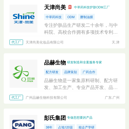
天津尚美
中草药科技护肤ODM工厂
中草药科技
ODM
酵制油膜
专注护肤品生产研发二十余年，与中
科院、高校合作拥有多项技术专利和
专有配方
天津尚美化妆品有限公司
天.津
代工厂
品赫生物
研发制造和全案服务专家
配方研发
品牌策划
广药合作
品赫生物是一家集原料研制、配方研
发、加工生产、专业产品开发、品牌
策划为一体的集团公司，具有一站式
广州品赫生物科技有限公司
广东.广州
代工厂
化妆品OBM/OEM/ODM服务。
彭氏集团
专做您想要的产品
38年
占地120亩
校企产学研