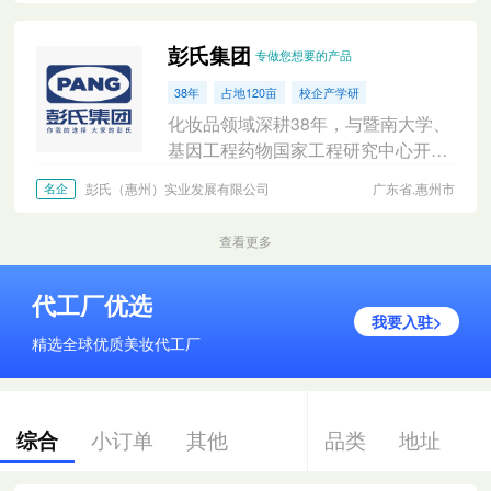
彭氏集团
专做您想要的产品
38年
占地120亩
校企产学研
化妆品领域深耕38年，与暨南大学、
基因工程药物国家工程研究中心开展
广泛学术研发合作。拥有众多成熟基
彭氏（惠州）实业发展有限公司
广东省.惠州市
名企
础护理配方，防晒、美白、防脱等特
证。
查看更多
代工厂优选
我要入驻>
精选全球优质美妆代工厂
综合
小订单
其他
品类
地址