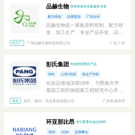
品赫生物
研发制造和全案服务专家
配方研发
品牌策划
广药合作
品赫生物是一家集原料研制、配方研
发、加工生产、专业产品开发、品牌
策划为一体的集团公司，具有一站式
广州品赫生物科技有限公司
广东.广州
代工厂
化妆品OBM/OEM/ODM服务。
彭氏集团
专做您想要的产品
38年
占地120亩
校企产学研
化妆品领域深耕38年，与暨南大学、
基因工程药物国家工程研究中心开展
广泛学术研发合作。拥有众多成熟基
彭氏（惠州）实业发展有限公司
广东省.惠州市
名企
础护理配方，防晒、美白、防脱等特
证。
环亚那比昂
专注婴童化妆品创研
OEM
ODM
品牌孵化