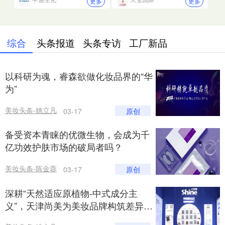
更多
更多
综合
头条报道
头条专访
工厂新品
以科研为魂，睿森欲做化妆品界的“华
为”
美妆头条-姚立凡
原创
03-17
备受资本青睐的优微生物，会成为千
亿功效护肤市场的破局者吗？
美妆头条-陈金蓉
原创
03-17
深耕“天然适应原植物-中式成分主
义”，天津尚美为美妆品牌构筑差异化
壁垒