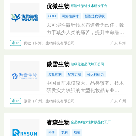
优微生物
可溶性微针技术研发平台
ODM
可溶性微针
新型透皮吸收
以可溶性微针技术布道者为己任，致
力于减少人类的痛苦，提升生命品
质，除医药领域，为美妆、大健康、
优微（珠海）生物科技有限公司
广东.珠海
名企
医美等领域提供新一代透皮吸收的解
决方案，成分高活、安全、纯净
傲雪生物
超级化妆品代加工公司
质量控制
配方定制
强大科研力
中国目前规模较大、品类较齐、技术
研发实力较强的大型化妆品专业
OEM/ODM生产企业之一
傲雪（广州）生物科技有限公司
广东.广州
名企
睿森生物
全品类功效性护肤品代工厂
科研
专利
功效