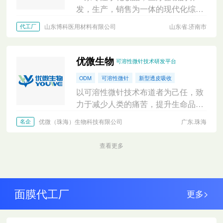
发，生产，销售为一体的现代化综合
型企业。以皮肤生命科学为核心打造
山东博科医用材料有限公司
山东省.济南市
代工厂
OBM,OEM,ODM,JDM系统。
优微生物
可溶性微针技术研发平台
ODM
可溶性微针
新型透皮吸收
以可溶性微针技术布道者为己任，致
力于减少人类的痛苦，提升生命品
质，除医药领域，为美妆、大健康、
优微（珠海）生物科技有限公司
广东.珠海
名企
医美等领域提供新一代透皮吸收的解
决方案，成分高活、安全、纯净
查看更多
面膜代工厂
更多>