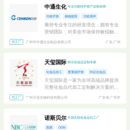
中通生化
专业功能性护肤产品制造商
功效护肤
植物提取
功效测评
秉持专业专注的研发理念，拥有专业
营销团队，对美妆市场保持敏锐触
觉。深度洞察消费需求及渠道变化，
广州市中通生化制品有限公司
广东.广州
代工厂
汇集全球新产品及创意灵感，提供一
站式ODM服务
天玺国际
鲜活化妆品定制专家
化妆品加工
婴童级护肤
特证化妆品
天玺国际是一家为全球高端品牌提供
完整化妆品代加工定制解决方案的超
级工厂，主营化妆品
广州天玺生物科技有限公司
广东省.广州市
代工厂
ODM/OEM/OBM。
诺斯贝尔
中国头部化妆品代工厂
面膜
ODM