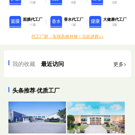
15家
9家
5家
面膜代工厂
香水代工厂
大健康代工厂
11家
1家
3家
代工厂群，实现高效对接！点此进群>>
我的收藏
最近访问
更多>
头条推荐·优质工厂