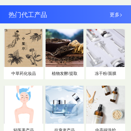
热门代工产品
更多>
中草药化妆品
植物发酵/提取
冻干粉/面膜
轻医美产品
抗衰老产品
中高端洗护