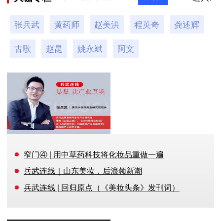
张兵武
黄药师
赵美洪
程英奇
龚述辉
古歌
赵昆
姚永斌
阿文
张兵武
美妆营销专家
#兵武连线，每周一篇精彩文
#
窄门④ | 用中草药科技将化妆品重做一遍
兵武连线｜山东美妆，后浪领新潮
兵武连线 | 回归原点（《美妆头条》发刊词）