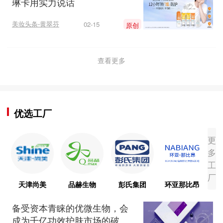
琳卡用实力说话
美妆头条-黄翠芬
02-15
原创
查看更多
优选工厂
更
多
工
厂
天津尚美
品赫生物
彭氏集团
环亚那比昂
备受资本青睐的优微生物，会
成为千亿功效护肤市场的破局