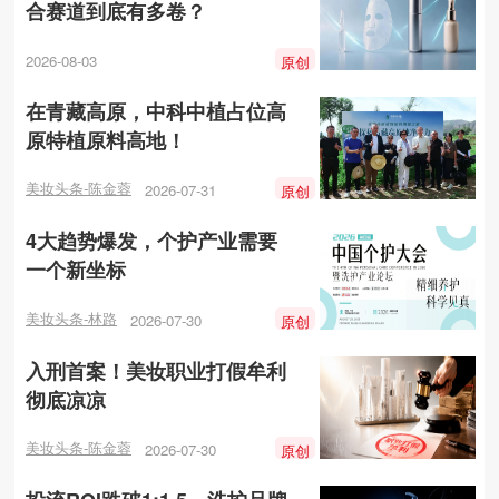
合赛道到底有多卷？
2026-08-03
原创
在青藏高原，中科中植占位高
原特植原料高地！
美妆头条-陈金蓉
2026-07-31
原创
4大趋势爆发，个护产业需要
一个新坐标
美妆头条-林路
2026-07-30
原创
入刑首案！美妆职业打假牟利
彻底凉凉
美妆头条-陈金蓉
2026-07-30
原创