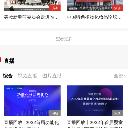
演讲
演讲
美妆新电商委员会走进唯品
中国特色植物化妆品论坛
会——第一期《新锐品牌创
——环亚集团站
新沙龙》
查看更多
直播
综合
视频直播
图片直播
全部>
回顾
回顾
直播回放 | 2022首届功能化
直播回放丨2022年首届婴童