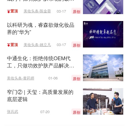
者吗？
置顶
美妆头条-陈金蓉
03-17
原创
以科研为魂，睿森欲做化妆品
界的“华为”
置顶
美妆头条-姚立凡
03-17
原创
中通生化：拒绝传统OEM代
工，只做功效护肤产品解决方
案供应商
美妆头条-黄药师
01-06
原创
窄门② | 天玺：高质量发展的
底层逻辑
张兵武
07-20
原创