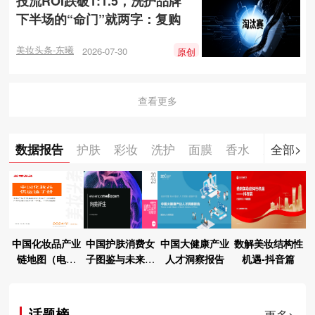
投流ROI跌破1:1.5，洗护品牌
下半场的“命门”就两字：复购
美妆头条-东曦
2026-07-30
原创
查看更多
数据报告
护肤
彩妆
洗护
面膜
香水
男士
全部>
母
中国化妆品产业
中国护肤消费女
中国大健康产业
数解美妆结构性
链地图（电子
子图鉴与未来市
人才洞察报告
机遇-抖音篇
版）
场展望
话题榜
更多>