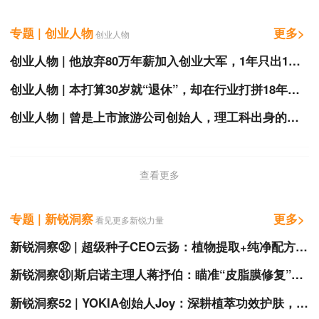
专题 | 创业人物
更多>
创业人物
创业人物 | 他放弃80万年薪加入创业大军，1年只出1款产品，终打爆去黑头品类
创业人物 | 本打算30岁就“退休”，却在行业打拼18年， 这个80后总能发现别人看不到的商机
创业人物 | 曾是上市旅游公司创始人，理工科出身的他投身化妆品，做中国高端品牌已获得两轮投资
查看更多
专题 | 新锐洞察
更多>
看见更多新锐力量
新锐洞察㉜ | 超级种子CEO云扬：植物提取+纯净配方=品牌
新锐洞察㉛|斯启诺主理人蒋抒伯：瞄准“皮脂膜修复”赛道
新锐洞察52 | YOKIA创始人Joy：深耕植萃功效护肤，传递可持续之美