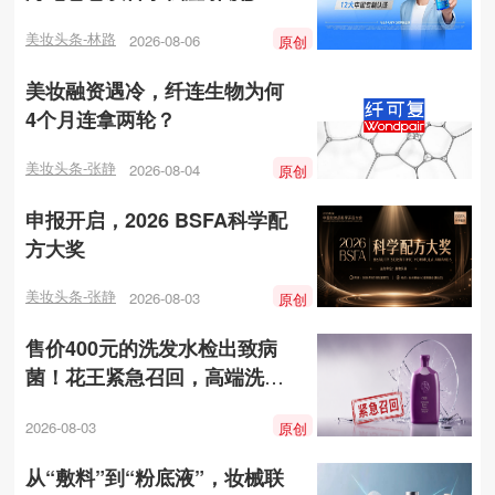
护肤新时代
美妆头条-林路
2026-08-06
原创
美妆融资遇冷，纤连生物为何
4个月连拿两轮？
美妆头条-张静
2026-08-04
原创
申报开启，2026 BSFA科学配
方大奖
美妆头条-张静
2026-08-03
原创
售价400元的洗发水检出致病
菌！花王紧急召回，高端洗护
的“安全滤镜”碎了
2026-08-03
原创
从“敷料”到“粉底液”，妆械联