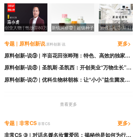
创业人物 | 他放弃80万
新锐洞察㉜ | 超级种子
新锐洞察㉛|斯启诺
年薪加入创业大军，1
CEO云扬：植物提取
理人蒋抒伯：瞄准“
专题 | 原料创新说
更多>
年只出1款产品，终打
+纯净配方=品牌
脂膜修复”赛道
原料创新·说
爆去黑头品类
原料创新•说⑨ | 半亩花田张晔翔：特色、高效的独家功效原料对本土品牌的发展十分重要
原料创新•说⑧ | 圣凯斯·圣凯西：开创美业“万物生长”新时代
原料创新•说⑦ | 优科生物林朝栋：让“小小”益生菌发酵美丽大产业
查看更多
专题 | 非常CS
更多>
非常CS
非常CS ③ | 对话名媛名妆董爱民：揭秘他是如何为行业培养出 一个高端美妆连锁标杆品牌的