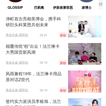
牌
GLOSSIP
巴莉奥
伊肤泉莱菲思
凌博士
净町首次亮相美博会，携手科
研巨头科莱恩共创未来
美妆头条-梁彩钰
02-21
原创
颠覆传统“粉”出众！法兰琳卡
大秀国货新风潮
美妆头条-梁彩钰
02-15
原创
风雨兼程19年，法兰琳卡用品
质对话Z世代
美妆头条-梁彩钰
02-15
原创
签约实力派演员李栋旭，法兰