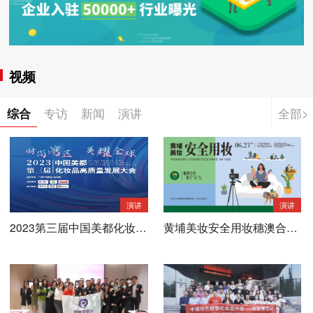
视频
综合
专访
新闻
演讲
全部>
演讲
演讲
2023第三届中国美都化妆品
黄埔美妆安全用妆穗澳合作
高质量发展大会（花絮版）
携手童行