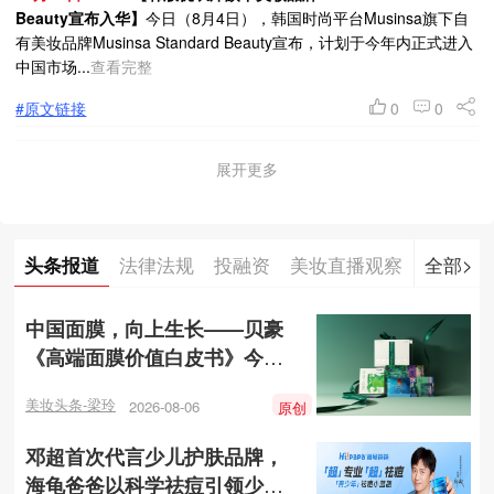
Beauty宣布入华】
今日（8月4日），韩国时尚平台Musinsa旗下自
有美妆品牌Musinsa Standard Beauty宣布，计划于今年内正式进入
中国市场...
查看完整
#原文链接
0
0
展开更多
头条报道
法律法规
投融资
美妆直播观察
头条专
全部>
中国面膜，向上生长——贝豪
《高端面膜价值白皮书》今日
发布！
美妆头条-梁玲
2026-08-06
原创
邓超首次代言少儿护肤品牌，
海龟爸爸以科学祛痘引领少儿