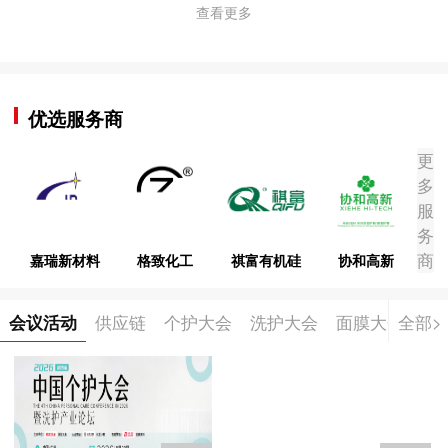
查看更多
优选服务商
更
多
服
务
商
嘉瑞新材料
格致化工
祺富有机硅
协和高新
会议活动
供应链
个护大会
洗护大会
面膜大会
全部>
中